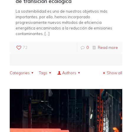
de transición ecológica
La sostenibilidad es uno de nuestros objetivos más
importantes, por ello, hemos incorporado
progresivamente nuevos métodos de eficiencia
energética encaminados a la reducción de emisiones
contaminantes,
[…]
72
0
Read more
Categories
Tags
Authors
Show all