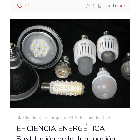
70
0
Read more
Claudia Saiz Bringas
at
8 de junio de 2023
EFICIENCIA ENERGÉTICA:
Sustitución de la iluminación