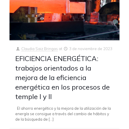
Claudia Saiz Bringas
at
3 de noviembre de 2023
EFICIENCIA ENERGÉTICA:
trabajos orientados a la
mejora de la eficiencia
energética en los procesos de
temple I y II
El ahorro energético y la mejora de la utilización de la
energía se consigue a través del cambio de hábitos y
de la búsqueda de
[…]