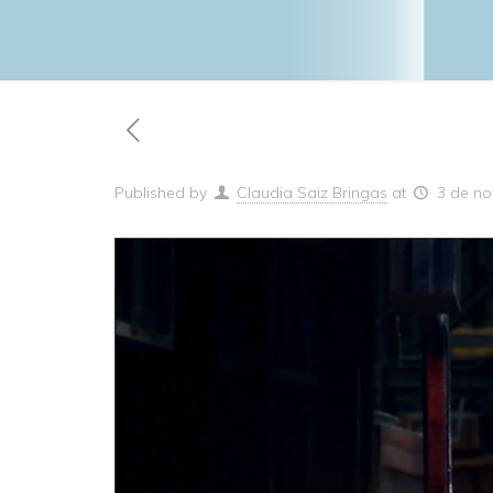
Published by
Claudia Saiz Bringas
at
3 de no