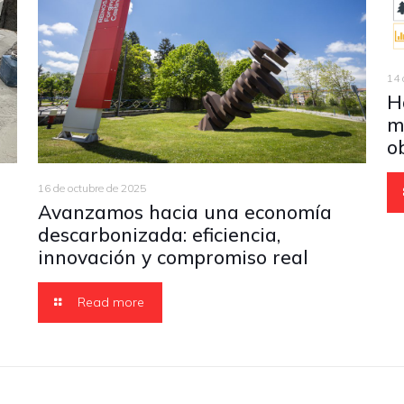
14 
H
m
o
16 de octubre de 2025
Avanzamos hacia una economía
descarbonizada: eficiencia,
innovación y compromiso real
Read more