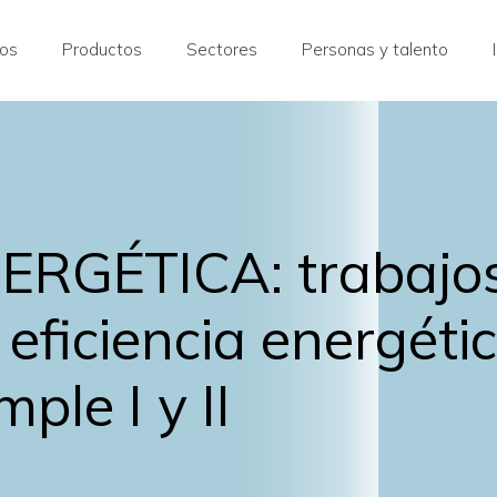
ros
Productos
Sectores
Personas y talento
ERGÉTICA: trabajos
 eficiencia energéti
ple I y II