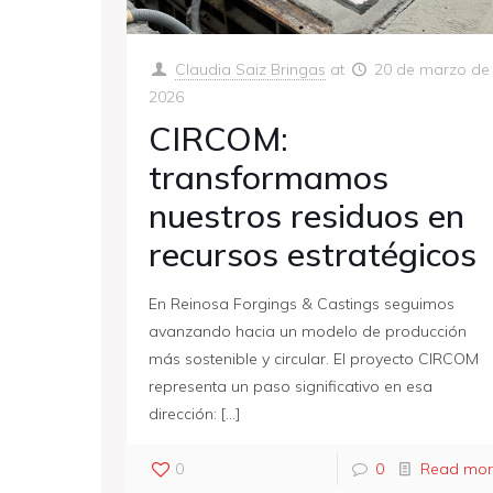
Claudia Saiz Bringas
at
20 de marzo de
2026
CIRCOM:
transformamos
nuestros residuos en
recursos estratégicos
En Reinosa Forgings & Castings seguimos
avanzando hacia un modelo de producción
más sostenible y circular. El proyecto CIRCOM
representa un paso significativo en esa
dirección:
[…]
0
0
Read mor