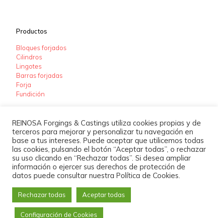
Productos
Bloques forjados
Cilindros
Lingotes
Barras forjadas
Forja
Fundición
REINOSA Forgings & Castings utiliza cookies propias y de
terceros para mejorar y personalizar tu navegación en
base a tus intereses. Puede aceptar que utilicemos todas
las cookies, pulsando el botón “Aceptar todas”, o rechazar
su uso clicando en “Rechazar todas”. Si desea ampliar
información o ejercer sus derechos de protección de
datos puede consultar nuestra Política de Cookies.
© 2021 Reinosa Forgings & Castings. Todos los derechos
Rechazar todas
Aceptar todas
reservados.
Política de Cookies
Aviso Legal
Política de
Privacidad
Configuración de Cookies